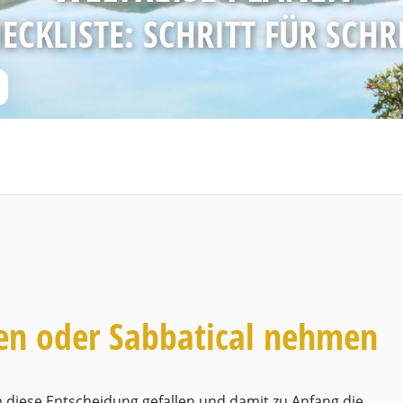
ECKLISTE: SCHRITT FÜR SCHR
gen oder Sabbatical nehmen
m diese Entscheidung gefallen und damit zu Anfang die