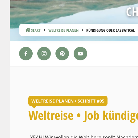
CH
START
WELTREISE PLANEN
KÜNDIGUNG ODER SABBATICAL
WELTREISE PLANEN • SCHRITT #05
Weltreise • Job kündi
„YEAH! Wir wollen die Welt bereisen!!“ Nachde