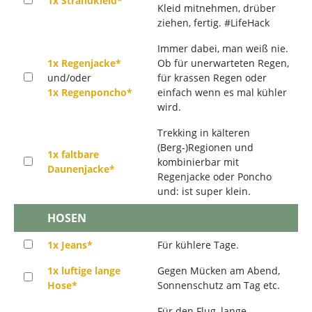
1x Strandkleid*
Kleid mitnehmen, drüber
ziehen, fertig. #LifeHack
Immer dabei, man weiß nie.
1x Regenjacke*
Ob für unerwarteten Regen,
und/oder
für krassen Regen oder
1x Regenponcho*
einfach wenn es mal kühler
wird.
Trekking in kälteren
(Berg-)Regionen und
1x faltbare
kombinierbar mit
Daunenjacke*
Regenjacke oder Poncho
und: ist super klein.
HOSEN
1x Jeans*
Für kühlere Tage.
1x luftige lange
Gegen Mücken am Abend,
Hose*
Sonnenschutz am Tag etc.
Für den Flug, lange