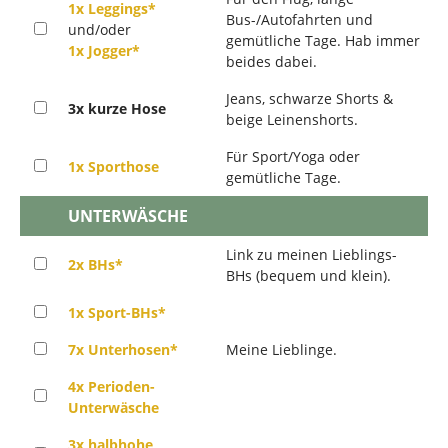
1x Leggings*
Bus-/Autofahrten und
und/oder
gemütliche Tage. Hab immer
1x Jogger*
beides dabei.
Jeans, schwarze Shorts &
3x kurze Hose
beige Leinenshorts.
Für Sport/Yoga oder
1x Sporthose
gemütliche Tage.
UNTERWÄSCHE
Link zu meinen Lieblings-
2x BHs*
BHs (bequem und klein).
1x Sport-BHs*
7x Unterhosen*
Meine Lieblinge.
4x Perioden-
Unterwäsche
3x halbhohe