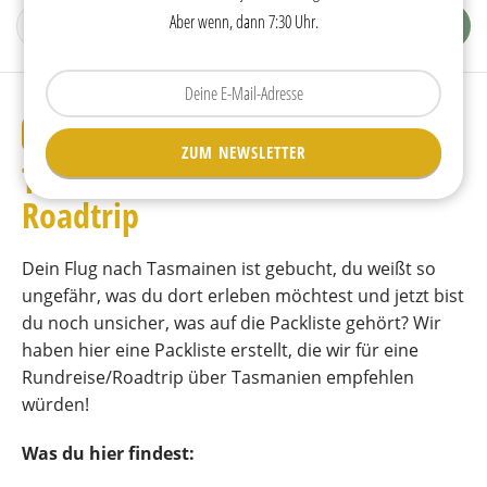
Aber wenn, dann 7:30 Uhr.
Tippen
Sie
Ihre
PACKLISTE
ZUM NEWSLETTER
E-
Tasmanien • Packliste für einen
Mail
ein.
Roadtrip
Dein Flug nach Tasmainen ist gebucht, du weißt so
ungefähr, was du dort erleben möchtest und jetzt bist
du noch unsicher, was auf die Packliste gehört? Wir
haben hier eine Packliste erstellt, die wir für eine
Rundreise/Roadtrip über Tasmanien empfehlen
würden!
Was du hier findest: