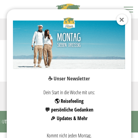
TASMANIEN
☕️ Unser Newsletter
REISEGUIDE
Dein Start in die Woche mit uns:
🌎 Reisefeeling
💬 persönliche Gedanken
🎉 Updates & Mehr
OUTE & KOSTEN
SEHENSWÜRDIGKEITEN
CAMPINGPLÄTZE
Kommt nicht jeden Montag.