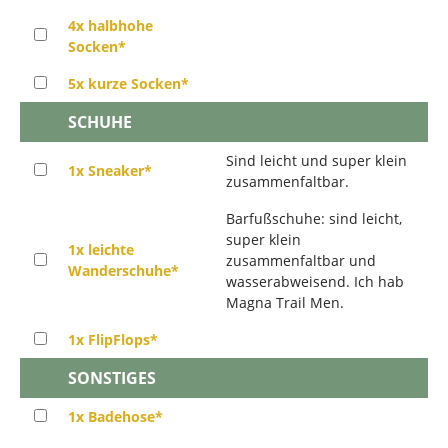
4x halbhohe
Socken*
5x kurze Socken*
SCHUHE
Sind leicht und super klein
1x Sneaker*
zusammenfaltbar.
Barfußschuhe: sind leicht,
super klein
1x leichte
zusammenfaltbar und
Wanderschuhe*
wasserabweisend. Ich hab
Magna Trail Men.
1x FlipFlops*
SONSTIGES
1x Badehose*