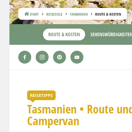
START
REISEZIELE
TASMANIEN
ROUTE & KOSTEN
ROUTE & KOSTEN
SEHENSWÜRDIGKEITE
REISETIPPS
Tasmanien • Route und
Campervan