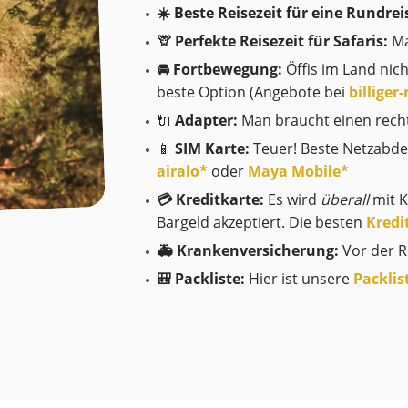
☀️ Beste Reisezeit für eine Rundrei
🦒 Perfekte Reisezeit für Safaris:
Ma
🚘 Fortbewegung:
Öffis im Land nic
beste Option (Angebote bei
billige
🔌
Adapter:
Man braucht einen recht
📱
SIM Karte:
Teuer! Beste Netzabdec
airalo*
oder
Maya Mobile*
💳 Kreditkarte:
Es wird
überall
mit K
Bargeld akzeptiert. Die besten
Kredi
🚑 Krankenversicherung:
Vor der R
🎒 Packliste:
Hier ist unsere
Packlis