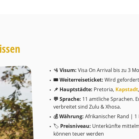
issen
🛂
Visum:
Visa On Arrival bis zu 3 Mo
🎟️ Weiterreiseticket:
Wird geforder
📌 Hauptstädte:
Pretoria,
Kapstadt
💬 Sprache:
11 amtliche Sprachen. En
verbreitet sind Zulu & Xhosa.
💰 Währung:
Afrikanischer Rand | 1 
🏷️
Preisniveau:
Unterkünfte mittelm
können teuer werden