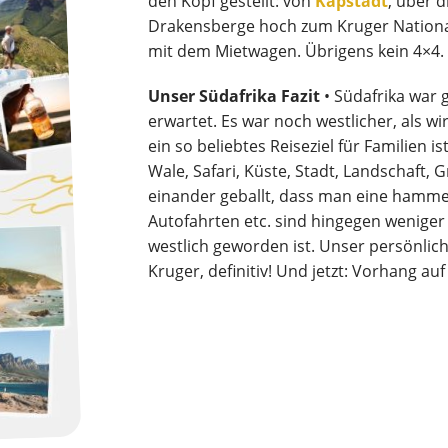
den Kopf gestellt: von
Kapstadt
, über d
Drakensberge hoch zum Kruger National
mit dem Mietwagen. Übrigens kein 4×4.
Unser Südafrika Fazit
• Südafrika war 
erwartet. Es war noch westlicher, als w
ein so beliebtes Reiseziel für Familien is
Wale, Safari, Küste, Stadt, Landschaft, 
einander geballt, dass man eine hamme
Autofahrten etc. sind hingegen weniger „
westlich geworden ist. Unser persönlic
Kruger, definitiv! Und jetzt: Vorhang auf 