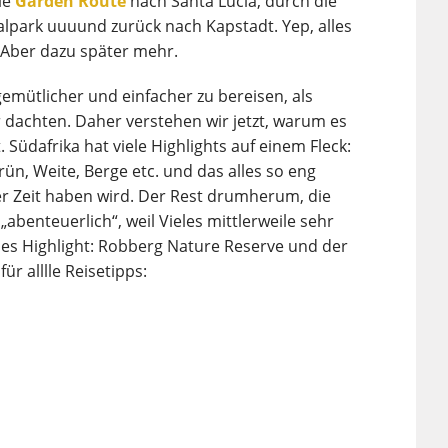
ie
Garden Route
nach Santa Lucia, durch die
park uuuund zurück nach Kapstadt. Yep, alles
 Aber dazu später mehr.
gemütlicher und einfacher zu bereisen, als
ir dachten. Daher verstehen wir jetzt, warum es
t. Südafrika hat viele Highlights auf einem Fleck:
Grün, Weite, Berge etc. und das alles so eng
r Zeit haben wird. Der Rest drumherum, die
abenteuerlich“, weil Vieles mittlerweile sehr
hes Highlight: Robberg Nature Reserve und der
für alllle Reisetipps: