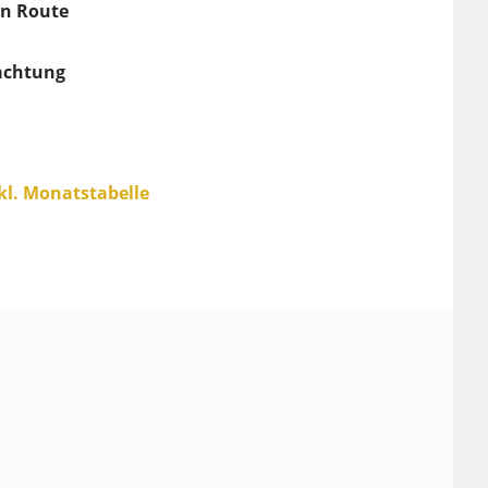
en Route
bachtung
nkl. Monatstabelle