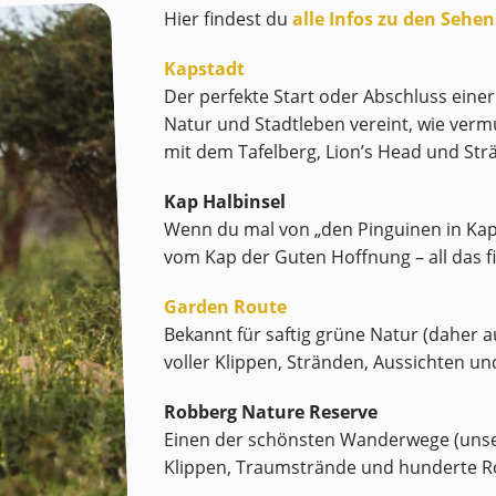
Hier findest du
alle Infos zu den Sehe
Kapstadt
Der perfekte Start oder Abschluss einer
Natur und Stadtleben vereint, wie verm
mit dem Tafelberg, Lion’s Head und Str
Kap Halbinsel
Wenn du mal von „den Pinguinen in Kaps
vom Kap der Guten Hoffnung – all das f
Garden Route
Bekannt für saftig grüne Natur (daher 
voller Klippen, Stränden, Aussichten un
Robberg Nature Reserve
Einen der schönsten Wanderwege (unser
Klippen, Traumstrände und hunderte R