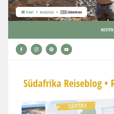
START
REISEZIELE
🇿🇦 SÜDAFRIKA
KOSTEN
Südafrika Reiseblog • 