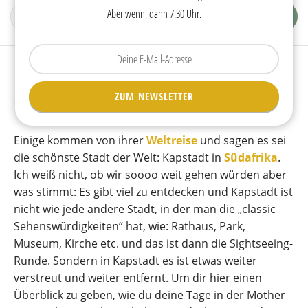
Aber wenn, dann 7:30 Uhr.
Tippen
Sie
Kapstadt Sehenswürdigkeiten:
Ihre
ZUM NEWSLETTER
E-
14 Highlights für Erstbesucher
Mail
ein.
Einige kommen von ihrer
Weltreise
und sagen es sei
die schönste Stadt der Welt: Kapstadt in
Südafrika
.
Ich weiß nicht, ob wir soooo weit gehen würden aber
was stimmt: Es gibt viel zu entdecken und Kapstadt ist
nicht wie jede andere Stadt, in der man die „classic
Sehenswürdigkeiten“ hat, wie: Rathaus, Park,
Museum, Kirche etc. und das ist dann die Sightseeing-
Runde. Sondern in Kapstadt es ist etwas weiter
verstreut und weiter entfernt. Um dir hier einen
Überblick zu geben, wie du deine Tage in der Mother