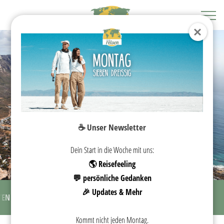
KAPSTADT
☕️ Unser Newsletter
SEHENSWÜRDIGKEITEN
Dein Start in die Woche mit uns:
🌎 Reisefeeling
💬 persönliche Gedanken
🎉 Updates & Mehr
TEN
REISEZEIT
SEHENSWÜRDIGKEITEN
UNTERKÜNFTE
Kommt nicht jeden Montag.