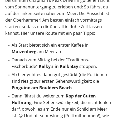
berühmten Chapman’s Peak Drive im goldenen Licht
vom Sonnenuntergang zu erleben und: So fährst du
auf der linken Seite näher zum Meer. Die Aussicht ist
der Oberhammer! Am besten einfach vormittags
starten, sodass du dir überall in Ruhe Zeit lassen
kannst. Hier unsere Route mit ein paar Tipps:
Als Start bietet sich ein erster Kaffee in
Muizenberg
am Meer an.
Danach zum Mittag bei der “Traditions-
Fischerbude”
Kalky’s in Kalk Bay
stoppen.
Ab hier geht es dann gut gestärkt (die Portionen
sind riesig) zur ersten Sehenswürdigkeit: die
Pinguine am Boulders Beach
.
Dann fährst du weiter zum
Kap der Guten
Hoffnung
. Eine Sehenswürdigkeit, die nicht fehlen
darf, obwohl es am Ende nur ein Schild am Meer
ist. 😀 Und oft sehr windig (Pulli mitnehmen!), wie