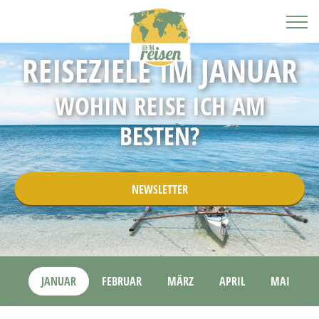
REISEZIELE IM JANUAR
WOHIN REISE ICH AM
BESTEN?
NEWSLETTER
JANUAR
FEBRUAR
MÄRZ
APRIL
MAI