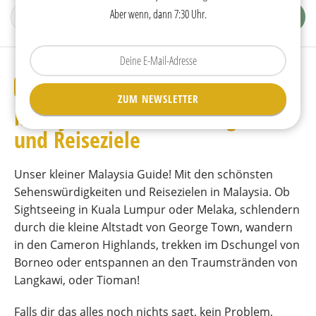
Aber wenn, dann 7:30 Uhr.
Tippen
Sie
Ihre
REISETIPPS
ZUM NEWSLETTER
E-
Malaysia • Sehenswürdigkeiten
Mail
ein.
und Reiseziele
Unser kleiner Malaysia Guide! Mit den schönsten
Sehenswürdigkeiten und Reisezielen in Malaysia. Ob
Sightseeing in Kuala Lumpur oder Melaka, schlendern
durch die kleine Altstadt von George Town, wandern
in den Cameron Highlands, trekken im Dschungel von
Borneo oder entspannen an den Traumstränden von
Langkawi, oder Tioman!
Falls dir das alles noch nichts sagt, kein Problem,