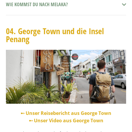
WIE KOMMST DU NACH MELAKA?
04. George Town und die Insel
Penang
➸ Unser Reisebericht aus George Town
➸ Unser Video aus George Town