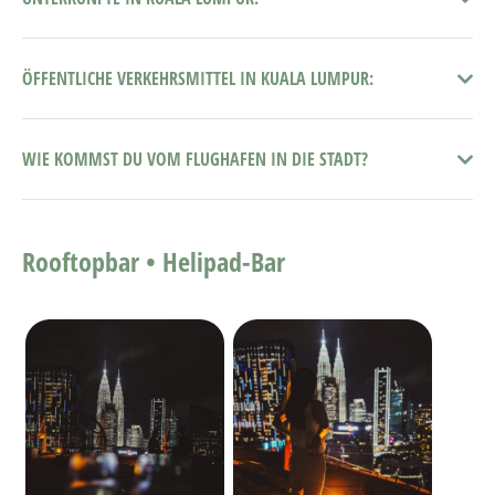
ÖFFENTLICHE VERKEHRSMITTEL IN KUALA LUMPUR:
WIE KOMMST DU VOM FLUGHAFEN IN DIE STADT?
Rooftopbar •
Helipad-Bar