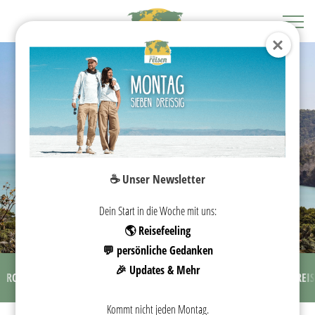
MALAYSIA
☕️ Unser Newsletter
REISEGUIDE
Dein Start in die Woche mit uns:
🌎 Reisefeeling
💬 persönliche Gedanken
🎉 Updates & Mehr
ROUTE & KOSTEN
SEHENSWÜRDIGKEITEN
BORNEO
REIS
Kommt nicht jeden Montag.