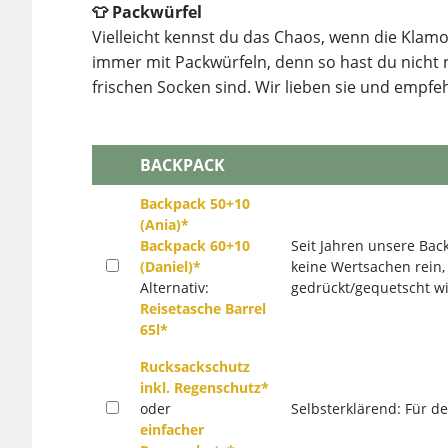
👕 Packwürfel
Vielleicht kennst du das Chaos, wenn die Klam
immer mit Packwürfeln, denn so hast du nicht n
frischen Socken sind. Wir lieben sie und empfeh
BACKPACK
Backpack 50+10
(Ania)*
Backpack 60+10
Seit Jahren unsere Ba
(Daniel)*
keine Wertsachen rein,
Alternativ:
gedrückt/gequetscht wi
Reisetasche Barrel
65l*
Rucksackschutz
inkl. Regenschutz*
oder
Selbsterklärend: Für d
einfacher