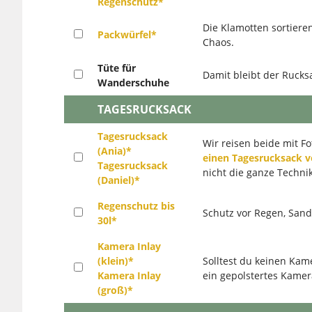
Regenschutz*
Die Klamotten sortiere
Packwürfel*
Chaos.
Tüte für
Damit bleibt der Ruck
Wanderschuhe
TAGESRUCKSACK
Tagesrucksack
Wir reisen beide mit Fo
(Ania)*
einen Tagesrucksack 
Tagesrucksack
nicht die ganze Techni
(Daniel)*
Regenschutz bis
Schutz vor Regen, Sand
30l*
Kamera Inlay
(klein)*
Solltest du keinen Ka
Kamera Inlay
ein gepolstertes Kamer
(groß)*