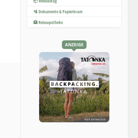
📦 Reisealltag
🛂 Dokumente & Papierkram
🏥 Reiseapotheke
ANZEIGE