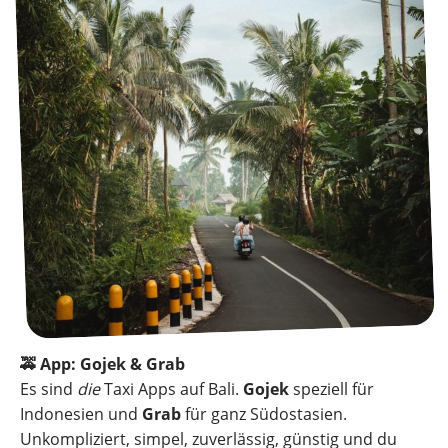
🚕 App: Gojek & Grab
Es sind
die
Taxi Apps auf Bali.
Gojek
speziell für
Indonesien und
Grab
für ganz Südostasien.
Unkompliziert, simpel, zuverlässig, günstig und du