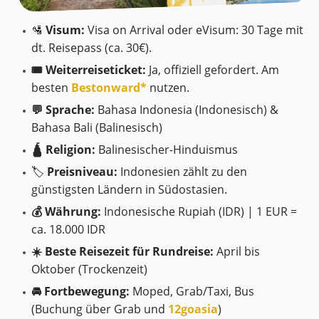
🛂
Visum:
Visa on Arrival oder eVisum: 30 Tage mit
dt. Reisepass (ca. 30€).
🎟️ Weiterreiseticket:
Ja, offiziell gefordert. Am
besten
Bestonward
*
nutzen.
💬 Sprache:
Bahasa Indonesia (Indonesisch) &
Bahasa Bali (Balinesisch)
🛕 Religion:
Balinesischer-Hinduismus
🏷️
Preisniveau:
Indonesien zählt zu den
günstigsten Ländern in Südostasien.
💰 Währung:
Indonesische Rupiah (IDR) | 1 EUR =
ca. 18.000 IDR
☀️ Beste Reisezeit für Rundreise:
April bis
Oktober (Trockenzeit)
🚘 Fortbewegung:
Moped, Grab/Taxi, Bus
(Buchung über Grab und
12goasia
)