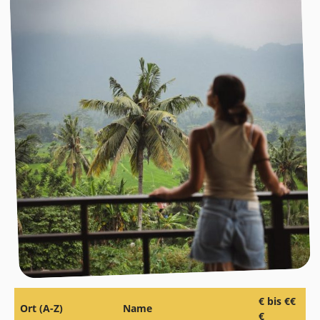
€ bis €€
Ort (A-Z)
Name
€