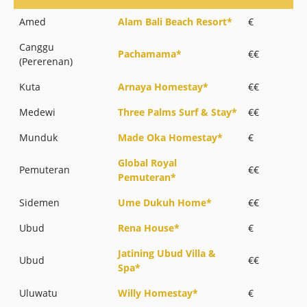
Amed
Alam Bali Beach Resort*
€
Canggu
Pachamama*
€€
(Pererenan)
Kuta
Arnaya Homestay*
€€
Medewi
Three Palms Surf & Stay*
€€
Munduk
Made Oka Homestay*
€
Global Royal
Pemuteran
€€
Pemuteran*
Sidemen
Ume Dukuh Home*
€€
Ubud
Rena House*
€
Jatining Ubud Villa &
Ubud
€€
Spa*
Uluwatu
Willy Homestay*
€