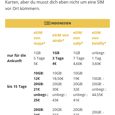
Karten, aber du musst dich eben nicht um eine SIM
vor Ort kümmern.
🇮🇩 INDONESIEN
eSIM
eSIM
eSIM
eSIM von
von
von
von
airalo*
maya*
saily*
holafly*
1GB
1GB
1GB
unbegr.
nur für die
5 Tage
3 Tage
7 Tage
1 Tag
Ankunft
5€
4€
4,60€
3,60€
10GB:
10GB:
10GB:
12€
18,50€
19€
10GB: -
20GB:
20GB:
20GB:
20GB: -
bis 15 Tage
21€
30€
32€
unbegr.:
unbegr.:
unbegr.:
unbegr.:
44,55€
25€
43€
41€
20GB:
20GB:
20GB:
20GB: -
24€
31€
32€