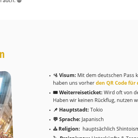
h auch. 😀
en
🛂
Visum:
Mit dem deutschen Pass ka
haben uns vorher
den QR Code für d
🎟️ Weiterreiseticket:
Wird oft von de
Haben wir keinen Rückflug, nutzen 
📌 Hauptstadt:
Tokio
💬 Sprache:
Japanisch
⛪️ Religion:
hauptsächlich Shintoi