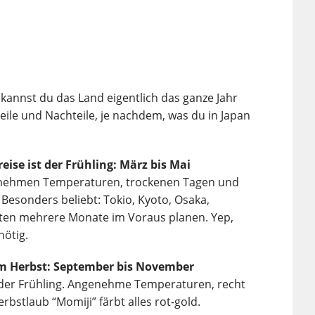
kannst du das Land eigentlich das ganze Jahr
teile und Nachteile, je nachdem, was du in Japan
eise ist der Frühling: März bis Mai
angenehmen Temperaturen, trockenen Tagen und
Besonders beliebt: Tokio, Kyoto, Osaka,
esten mehrere Monate im Voraus planen. Yep,
nötig.
 im Herbst: September bis November
e der Frühling. Angenehme Temperaturen, recht
bstlaub “Momiji” färbt alles rot-gold.