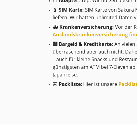
🔌
Adapter:
Yep. Wir nutzen diesen h
📱
SIM Karte:
SIM Karte von Sakura Mo
liefern. Wir hatten unlimited Daten 
🚑 Krankenversicherung:
Vor der R
Auslandskrankenversicherung fin
🏧 Bargeld & Kreditkarte:
An vielen 
überraschend aber auch nicht. Dah
– auch für kleine Snacks und Restau
günstigsten am ATM bei 7-Eleven ab
Japanreise.
🎒
Packliste
: Hier ist unsere
Packlis