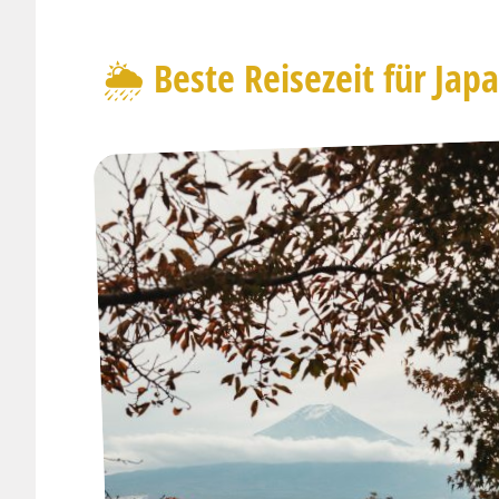
🌦️ Beste Reisezeit für Jap