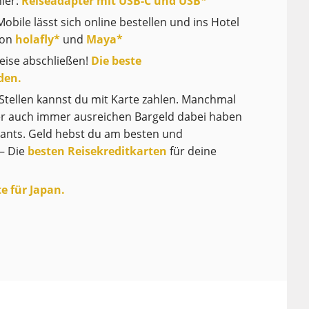
ier:
Reiseadapter mit USB-C und USB*
bile lässt sich online bestellen und ins Hotel
von
holafly
*
und
Maya
*
eise abschließen!
Die beste
den.
Stellen kannst du mit Karte zahlen. Manchmal
er auch immer ausreichen Bargeld dabei haben
rants. Geld hebst du am besten und
 – Die
besten Reisekreditkarten
für deine
te für Japan.