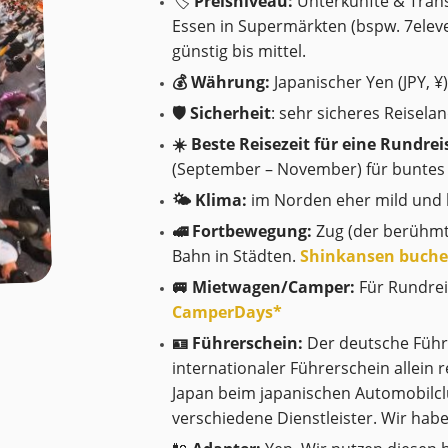
🏷️
Preisniveau:
Unterkünfte & Transp
Essen in Supermärkten (bspw. 7eleve
günstig bis mittel.
💰 Währung:
Japanischer Yen (JPY, ¥)
🛡️ Sicherheit
: sehr sicheres Reisel
☀️ Beste Reisezeit für eine Rundrei
(September – November) für buntes
🌤️ Klima:
im Norden eher mild und k
🚅 Fortbewegung:
Zug (der berühmte
Bahn in Städten.
Shinkansen buchen
🚐 Mietwagen/Camper:
Für Rundrei
CamperDays*
🪪 Führerschein:
Der deutsche Führ
internationaler Führerschein allein 
Japan beim japanischen Automobilc
verschiedene Dienstleister. Wir habe