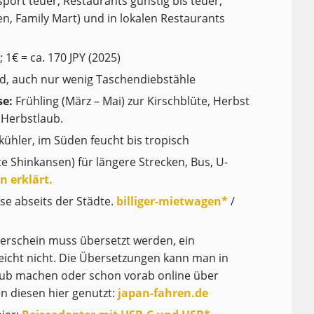
ort teuer, Restaurants günstig bis teuer,
n, Family Mart) und in lokalen Restaurants
; 1€ = ca. 170 JPY (2025)
and, auch nur wenig Taschendiebstähle
se:
Frühling (März – Mai) zur Kirschblüte, Herbst
 Herbstlaub.
ühler, im Süden feucht bis tropisch
 Shinkansen) für längere Strecken, Bus, U-
 erklärt.
se abseits der Städte.
billiger-mietwagen*
/
erschein muss übersetzt werden, ein
reicht nicht. Die Übersetzungen kann man in
lub machen oder schon vorab online über
n diesen hier genutzt:
japan-fahren.de