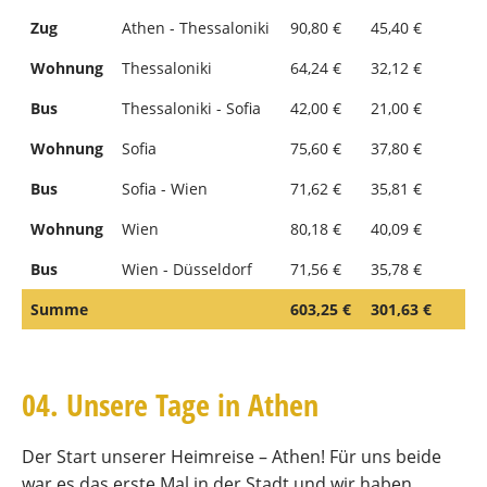
Zug
Athen - Thessaloniki
90,80 €
45,40 €
Wohnung
Thessaloniki
64,24 €
32,12 €
Bus
Thessaloniki - Sofia
42,00 €
21,00 €
Wohnung
Sofia
75,60 €
37,80 €
Bus
Sofia - Wien
71,62 €
35,81 €
Wohnung
Wien
80,18 €
40,09 €
Bus
Wien - Düsseldorf
71,56 €
35,78 €
Summe
603,25 €
301,63 €
04. Unsere Tage in Athen
Der Start unserer Heimreise – Athen! Für uns beide
war es das erste Mal in der Stadt und wir haben