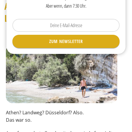
Athen – Düsseldorf: über
Aber wenn, dann 7:30 Uhr.
Landweg nach Hause
Tippen
Sie
Ihre
ZUM NEWSLETTER
E-
Mail
ein.
Athen? Landweg? Düsseldorf? Also.
Das war so.