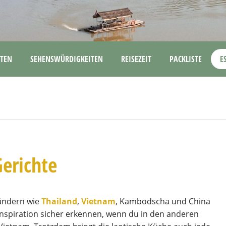
TEN
SEHENSWÜRDIGKEITEN
REISEZEIT
PACKLISTE
E
Gerichte
ländern wie
Thailand
,
Vietnam
, Kambodscha und China
e Inspiration sicher erkennen, wenn du in den anderen