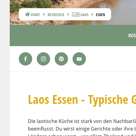
START
REISEZIELE
🇱🇦 LAOS
ESSEN
KOS
Laos Essen - Typische 
Die laotische Küche ist stark von den Nachbar
beeinflusst. Du wirst einige Gerichte oder ihr