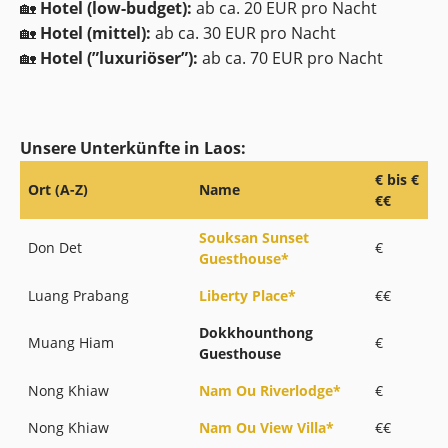
🏡
Hotel (low-budget):
ab ca. 20 EUR pro Nacht
🏡
Hotel (mittel):
ab ca. 30 EUR pro Nacht
🏡
Hotel (”luxuriöser”):
ab ca. 70 EUR pro Nacht
Unsere Unterkünfte in Laos:
€ bis €
Ort (A-Z)
Name
€€
Souksan Sunset
Don Det
€
Guesthouse*
Luang Prabang
Liberty Place*
€€
Dokkhounthong
Muang Hiam
€
Guesthouse
Nong Khiaw
Nam Ou Riverlodge*
€
Nong Khiaw
Nam Ou View Villa*
€€