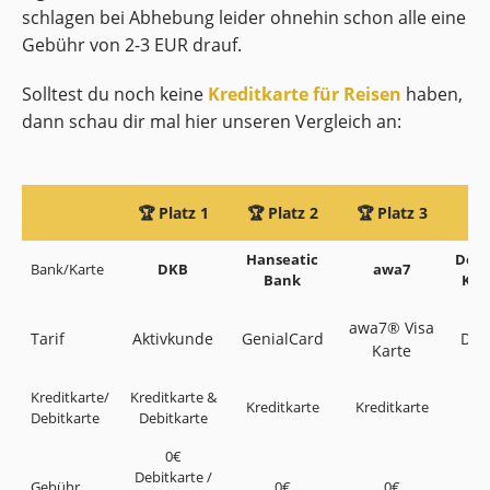
schlagen bei Abhebung leider ohnehin schon alle eine
Gebühr von 2-3 EUR drauf.
Solltest du noch keine
Kreditkarte für Reisen
haben,
dann schau dir mal hier unseren Vergleich an:
🏆 Platz 1
🏆 Platz 2
🏆 Platz 3
🏆 
Hanseatic
Deut
Bank/Karte
DKB
awa7
Bank
Kre
awa7® Visa
Tarif
Aktivkunde
GenialCard
DKK
Karte
Kreditkarte/
Kreditkarte &
Kreditkarte
Kreditkarte
Kre
Debitkarte
Debitkarte
0€
Debitkarte /
Gebühr
0€
0€