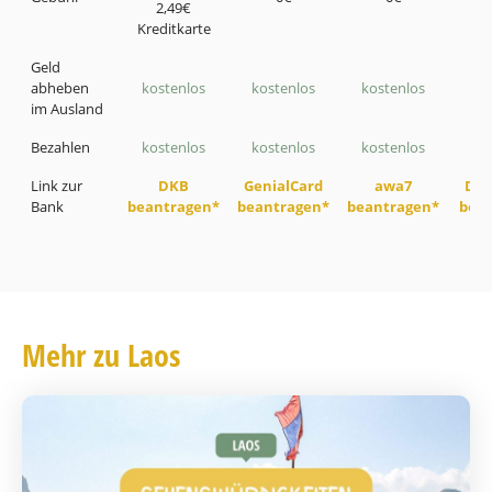
2,49€
Kreditkarte
Geld
abheben
kostenlos
kostenlos
kostenlos
ko
im Ausland
Bezahlen
kostenlos
kostenlos
kostenlos
ko
Link zur
DKB
GenialCard
awa7
DKK
Bank
beantragen*
beantragen*
beantragen*
bea
Mehr zu Laos