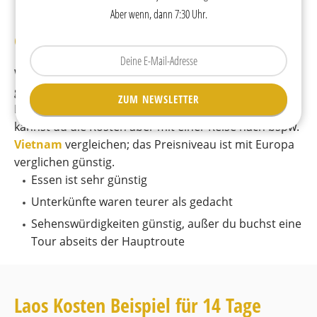
Laos Urlaub Kosten: Was kostet
Aber wenn, dann 7:30 Uhr.
eine Reise nach Laos?
Tippen
Sie
Was kostet eigentlich eine
Reise durch Laos
? Wir
Ihre
geben dir einen Überblick zu den einzelnen
ZUM NEWSLETTER
E-
Kostenpunkte einer Reise durch Laos, grundsätzlich
Mail
kannst du die Kosten aber mit einer Reise nach bspw.
ein.
Vietnam
vergleichen; das Preisniveau ist mit Europa
verglichen günstig.
Essen ist sehr günstig
Unterkünfte waren teurer als gedacht
Sehenswürdigkeiten günstig, außer du buchst eine
Tour abseits der Hauptroute
Laos Kosten Beispiel für 14 Tage