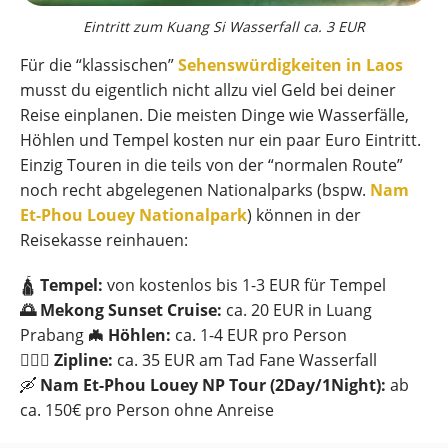
Eintritt zum Kuang Si Wasserfall ca. 3 EUR
Für die “klassischen”
Sehenswürdigkeiten in Laos
musst du eigentlich nicht allzu viel Geld bei deiner
Reise einplanen. Die meisten Dinge wie Wasserfälle,
Höhlen und Tempel kosten nur ein paar Euro Eintritt.
Einzig Touren in die teils von der “normalen Route”
noch recht abgelegenen Nationalparks (bspw.
Nam
Et-Phou Louey Nationalpark
) können in der
Reisekasse reinhauen:
🛕
Tempel:
von kostenlos bis 1-3 EUR für Tempel
🌅 Mekong Sunset Cruise:
ca. 20 EUR in Luang
Prabang
🦇 Höhlen:
ca. 1-4 EUR pro Person
🧗🏻‍♂️ Zipline:
ca. 35 EUR am Tad Fane Wasserfall
🛶
Nam Et-Phou Louey NP Tour (2Day/1Night):
ab
ca. 150€ pro Person ohne Anreise