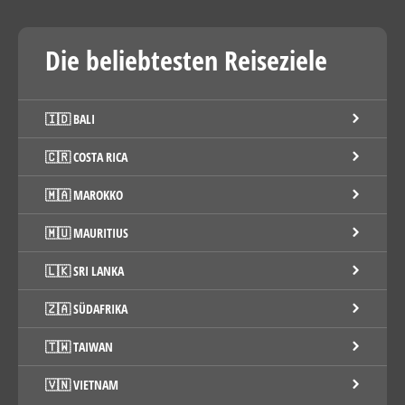
Die beliebtesten Reiseziele
🇮🇩 BALI
🇨🇷 COSTA RICA
🇲🇦 MAROKKO
🇲🇺 MAURITIUS
🇱🇰 SRI LANKA
🇿🇦 SÜDAFRIKA
🇹🇼 TAIWAN
🇻🇳 VIETNAM