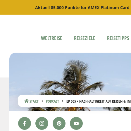
Aktuell 85.000 Punkte für AMEX Platinum Card
WELTREISE
REISEZIELE
REISETIPPS
START
PODCAST
EP 005 • NACHHALTIGKEIT AUF REISEN & IM