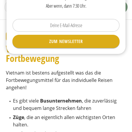
Aber wenn, dann 7:30 Uhr.
Tippen
Sie
Ihre
REISETIPPS
ZUM NEWSLETTER
E-
Vietnam • individuelle
Mail
ein.
Fortbewegung
Vietnam ist bestens aufgestellt was das die
Fortbewegungsmittel für das individuelle Reisen
angehen!
Es gibt viele
Busunternehmen
, die zuverlässig
und bequem lange Strecken fahren
Züge
, die an eigentlich allen wichtigsten Orten
halten.