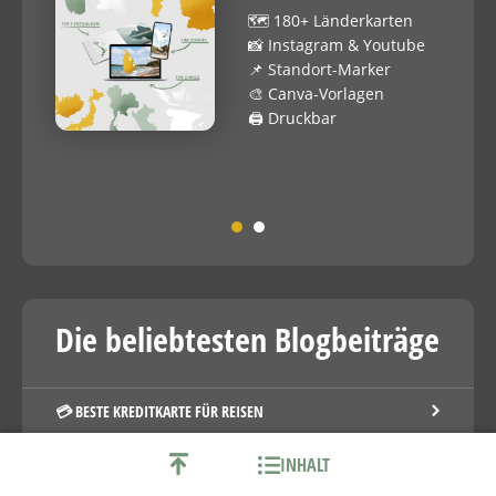
🗺 180+ Länderkarten
📸 Instagram & Youtube
📌 Standort-Marker
🎨 Canva-Vorlagen
🖨️ Druckbar
Die beliebtesten Blogbeiträge
💳 BESTE KREDITKARTE FÜR REISEN
⭐️ MEILEN SAMMELN MIT KREDITKARTE
INHALT