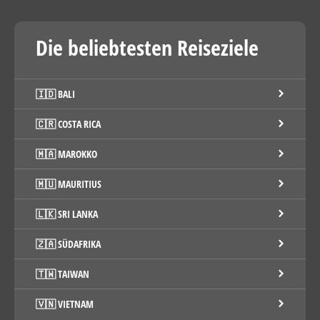
Die beliebtesten Reiseziele
🇮🇩 BALI
🇨🇷 COSTA RICA
🇲🇦 MAROKKO
🇲🇺 MAURITIUS
🇱🇰 SRI LANKA
🇿🇦 SÜDAFRIKA
🇹🇼 TAIWAN
🇻🇳 VIETNAM