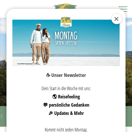
VIETNAM
☕️ Unser Newsletter
REISEGUIDE
Dein Start in die Woche mit uns:
🌎 Reisefeeling
💬 persönliche Gedanken
🎉 Updates & Mehr
TE
SEHENSWÜRDIGKEITEN
UNTERKÜNFTE
PACKLISTE
Kommt nicht jeden Montag.