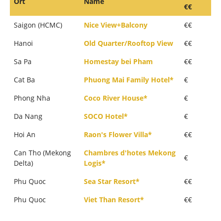
Ort
Name
€€
Saigon (HCMC)
Nice View+Balcony
€€
Hanoi
Old Quarter/Rooftop View
€€
Sa Pa
Homestay bei Pham
€€
Cat Ba
Phuong Mai Family Hotel*
€
Phong Nha
Coco River House*
€
Da Nang
SOCO Hotel*
€
Hoi An
Raon's Flower Villa*
€€
Can Tho (Mekong
Chambres d'hotes Mekong
€
Delta)
Logis*
Phu Quoc
Sea Star Resort*
€€
Phu Quoc
Viet Than Resort*
€€