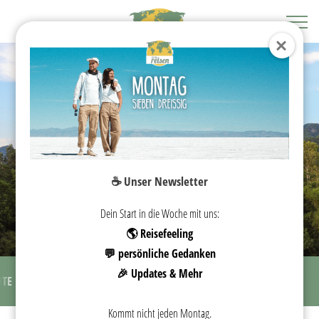
VIETNAM
☕️ Unser Newsletter
REISEGUIDE
Dein Start in die Woche mit uns:
🌎 Reisefeeling
💬 persönliche Gedanken
🎉 Updates & Mehr
UTE
SEHENSWÜRDIGKEITEN
UNTERKÜNFTE
PACKLISTE
Kommt nicht jeden Montag.