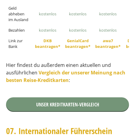
Geld
abheben
kostenlos
kostenlos
kostenlos
ko
im Ausland
Bezahlen
kostenlos
kostenlos
kostenlos
ko
Link zur
DKB
GenialCard
awa7
DKK
Bank
beantragen*
beantragen*
beantragen*
bea
Hier findest du außerdem einen aktuellen und
ausführlichen
Vergleich der unserer Meinung nach
besten Reise-Kreditkarten
:
UNSER KREDITKARTEN-VERGLEICH
07. Internationaler Führerschein