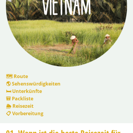
🗺 Route
🌎 Sehenswürdigkeiten
🛏️ Unterkünfte
🎒 Packliste
🌦️ Reisezeit
📋 Vorbereitung