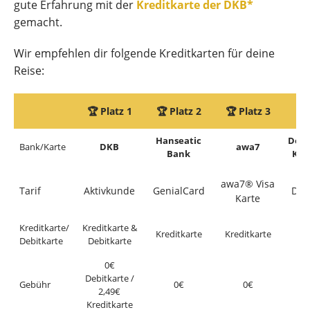
gute Erfahrung mit der
Kreditkarte der DKB*
gemacht.
Wir empfehlen dir folgende Kreditkarten für deine
Reise:
🏆 Platz 1
🏆 Platz 2
🏆 Platz 3
🏆 
Hanseatic
Deut
Bank/Karte
DKB
awa7
Bank
Kre
awa7® Visa
Tarif
Aktivkunde
GenialCard
DKK
Karte
Kreditkarte/
Kreditkarte &
Kreditkarte
Kreditkarte
Kre
Debitkarte
Debitkarte
0€
Debitkarte /
Gebühr
0€
0€
2,49€
Kreditkarte