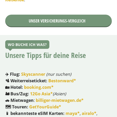
UNSER VERSICHERUNGS-VERGLEICH
WO BUCHE ICH WAS?
Unsere Tipps für deine Reise
✈️ Flug:
Skyscanner
(nur suchen)
🛂 Weiterreiseticket:
Bestonward*
🏡 Hotel:
booking.com*
🚂 Bus/Zug:
12Go Asia*
(Asien)
🚗 Mietwagen
:
billiger-mietwagen.de*
🗺 Touren:
GetYourGuide*
📱 bekannteste eSIM Karten:
maya*
,
airalo*
,