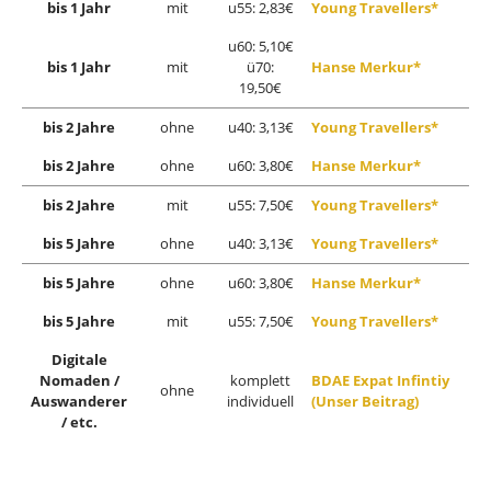
bis 1 Jahr
mit
u55: 2,83€
Young Travellers*
u60: 5,10€
bis 1 Jahr
mit
ü70:
Hanse Merkur*
19,50€
bis 2 Jahre
ohne
u40: 3,13€
Young Travellers*
bis 2 Jahre
ohne
u60: 3,80€
Hanse Merkur*
bis 2 Jahre
mit
u55: 7,50€
Young Travellers*
bis 5 Jahre
ohne
u40: 3,13€
Young Travellers*
bis 5 Jahre
ohne
u60: 3,80€
Hanse Merkur*
bis 5 Jahre
mit
u55: 7,50€
Young Travellers*
Digitale
Nomaden /
komplett
BDAE Expat Infintiy
ohne
Auswanderer
individuell
(Unser Beitrag)
/ etc.