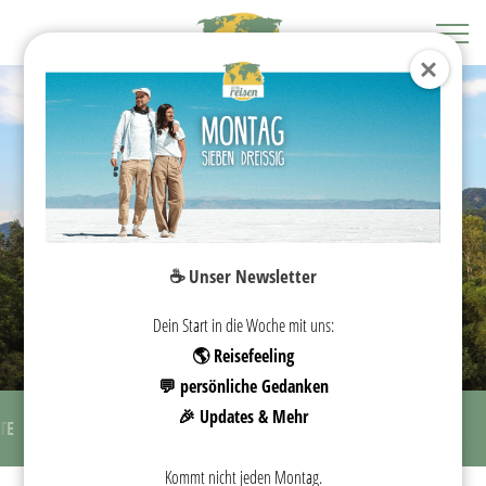
VIETNAM
☕️ Unser Newsletter
REISEGUIDE
Dein Start in die Woche mit uns:
🌎 Reisefeeling
💬 persönliche Gedanken
🎉 Updates & Mehr
TE
SEHENSWÜRDIGKEITEN
UNTERKÜNFTE
PACKLISTE
Kommt nicht jeden Montag.