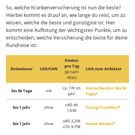
So, welche Krankenversicherung ist nun die beste?
Hierbei kommt es drauf an, wie lange du reist, um zu
wissen, welche die beste und günstigste ist. Hier
kommt eine Auflistung der wichtigsten Punkte, um zu
entscheiden, welche Versicherung die beste für deine
Rundreise ist:
Kosten
pro Tag
Reisedauer
USA/CAN
Link zum Anbieter
(je nach
Alter)
ca. 17€ im
Hanse Merkur (bis 56
bis 56 Tage
mit
Jahr
Tage)*
u40: ab
bis 1 Jahr
ohne
Young Travellers*
1,63€
u60: 2,25€
bis 1 Jahr
ohne
Hanse Merkur*
ü70: 9,75€