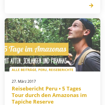
ALLE BEITRÄGE
,
PERU
,
REISEBERICHTE
27. März 2017
Reisebericht Peru • 5 Tages
Tour durch den Amazonas im
Tapiche Reserve