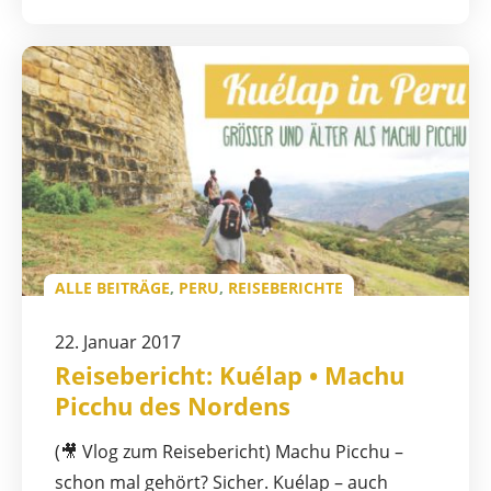
ALLE BEITRÄGE
,
PERU
,
REISEBERICHTE
22. Januar 2017
Reisebericht: Kuélap • Machu
Picchu des Nordens
(🎥 Vlog zum Reisebericht) Machu Picchu –
schon mal gehört? Sicher. Kuélap – auch