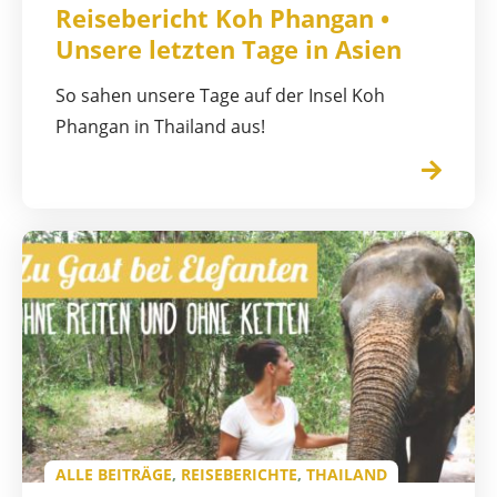
Reisebericht Koh Phangan •
Unsere letzten Tage in Asien
So sahen unsere Tage auf der Insel Koh
Phangan in Thailand aus!
ALLE BEITRÄGE
,
REISEBERICHTE
,
THAILAND