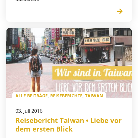
ALLE BEITRÄGE
,
REISEBERICHTE
,
TAIWAN
03. Juli 2016
Reisebericht Taiwan • Liebe vor
dem ersten Blick