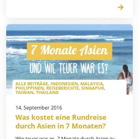
ALLE BEITRÄGE
,
INDONESIEN
,
MALAYSIA
,
PHILIPPINEN
,
REISEBERICHTE
,
SINGAPUR
,
TAIWAN
,
THAILAND
14. September 2016
Was kostet eine Rundreise
durch Asien in 7 Monaten?
Wie teuer war es, 7 Monate durch Asien zu