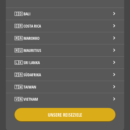
🇮🇩 BALI
🇨🇷 COSTA RICA
🇲🇦 MAROKKO
🇲🇺 MAURITIUS
🇱🇰 SRI LANKA
🇿🇦 SÜDAFRIKA
🇹🇼 TAIWAN
🇻🇳 VIETNAM
UNSERE REISEZIELE